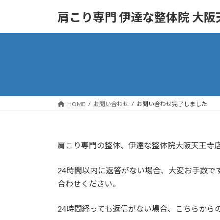
コ
ナ
肩こり専門 伊達な整体院 大阪
ン
ビ
テ
ゲ
ン
ー
ツ
シ
へ
ョ
ス
ン
キ
に
ッ
移
HOME
お問い合わせ
お問い合わせ完了しました
プ
動
肩こり専門の整体、伊達な整体院大阪天王寺
24時間以内に返答がない場合、大変お手数で
合わせください。
24時間経っても返信がない場合、こちらから